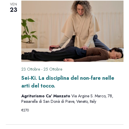
n
n
e
n
VEN
z
23
t
t
i
t
o
o
i
i
n
V
a
R
i
l
a
i
s
d
23 Ottobre
-
25 Ottobre
c
a
t
Sei-Ki. La disciplina del non-fare nelle
t
e
arti del tocco.
e
a
Agriturismo Ca' Manzato
Via Argine S. Marco, 78,
.
N
r
Passarella di San Donà di Piave, Veneto, Italy
a
€270
c
v