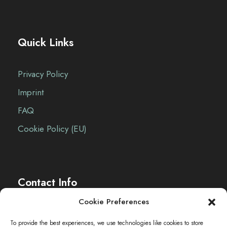
i
g
Quick Links
a
Privacy Policy
z
Imprint
FAQ
i
Cookie Policy (EU)
o
n
Contact Info
e
Cookie Preferences
The Sei-Ki Hub is operating internationally.
To provide the best experiences, we use technologies like cookies to store