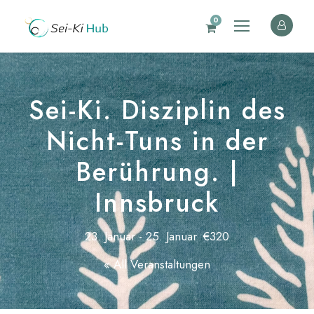
0
Sei-Ki. Disziplin des
Nicht-Tuns in der
Berührung. |
Innsbruck
23. Januar
-
25. Januar
€320
« All Veranstaltungen