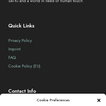
Sei-Ki and a world in need of human touch.
a
l
t
Quick Links
u
Privacy Policy
n
Imprint
g
FAQ
-
Cookie Policy (EU)
N
a
Contact Info
v
Cookie Preferences
The Sei-Ki Hub is operating internationally.