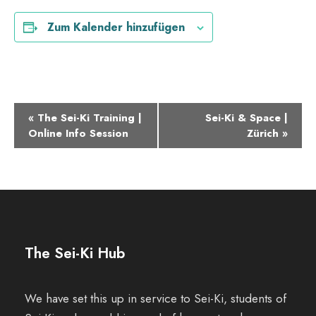
Zum Kalender hinzufügen
V
«
The Sei-Ki Training |
Sei-Ki & Space |
Online Info Session
Zürich
»
e
r
a
n
The Sei-Ki Hub
s
t
We have set this up in service to Sei-Ki, students of