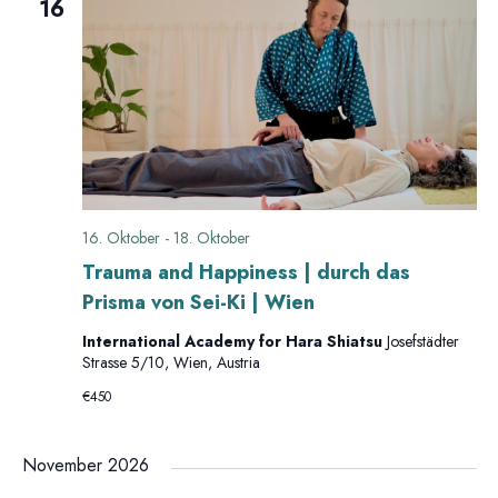
g
16
n
e
e
s
n
n
i
S
c
u
h
16. Oktober
-
18. Oktober
c
t
Trauma and Happiness | durch das
Prisma von Sei-Ki | Wien
e
h
International Academy for Hara Shiatsu
Josefstädter
n
Strasse 5/10, Wien, Austria
e
€450
-
u
N
November 2026
n