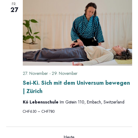
n
FR.
27
,
N
a
v
27. November
-
29. November
i
Sei-Ki. Sich mit dem Universum bewegen
| Zürich
g
Kó Lebensschule
Im Gstein 110, Embach, Switzerland
a
CHF630 – CHF780
t
Heute