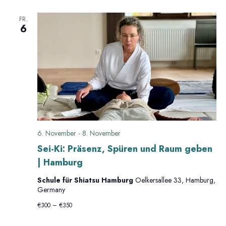
a
d
FR.
v
6
A
i
n
g
s
a
t
i
i
c
6. November
-
8. November
Sei-Ki: Präsenz, Spüren und Raum geben
o
h
| Hamburg
n
Schule für Shiatsu Hamburg
Oelkersallee 33, Hamburg,
t
Germany
e
€300 – €350