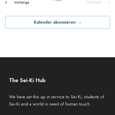
i
Nächste
Veranstaltungen
Vorherige
Veranstaltu
o
Kalender abonnieren
n
The Sei-Ki Hub
We have set this up in service to Sei-Ki, students of
Sei-Ki and a world in need of human touch.