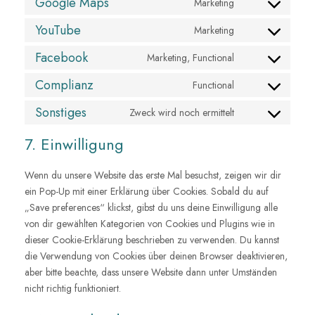
Google Maps
Marketing
s
n
C
n
e
t
o
YouTube
Marketing
s
n
C
t
n
e
t
o
Facebook
o
Marketing, Functional
s
n
C
t
n
s
e
t
o
Complianz
o
Functional
s
e
n
C
t
n
s
e
r
t
o
Sonstiges
o
Zweck wird noch ermittelt
s
e
n
C
v
t
n
s
e
r
t
o
i
o
7. Einwilligung
s
e
n
v
t
n
c
s
e
r
t
i
o
s
e
e
n
Wenn du unsere Website das erste Mal besuchst, zeigen wir dir
v
t
c
s
e
w
r
t
ein Pop-Up mit einer Erklärung über Cookies. Sobald du auf
i
o
e
e
n
o
v
t
„Save preferences“ klickst, gibst du uns deine Einwilligung alle
c
s
g
r
t
r
i
o
von dir gewählten Kategorien von Cookies und Plugins wie in
e
e
o
v
t
d
c
s
dieser Cookie-Erklärung beschrieben zu verwenden. Du kannst
g
r
o
i
o
p
e
e
die Verwendung von Cookies über deinen Browser deaktivieren,
o
v
g
c
s
r
g
r
aber bitte beachte, dass unsere Website dann unter Umständen
o
i
l
e
e
e
o
v
nicht richtig funktioniert.
g
c
e
y
r
s
o
i
l
e
-
o
v