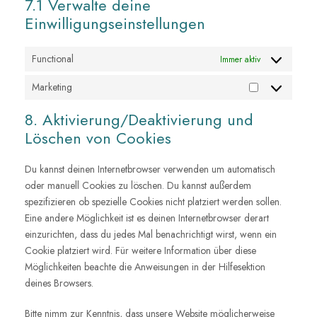
7.1 Verwalte deine
s
g
c
e
f
f
u
i
l
Einwilligungseinstellungen
e
-
a
o
t
c
e
c
r
c
n
u
e
-
o
e
e
Functional
Immer aktiv
t
b
s
m
m
c
b
s
e
o
a
p
Marketing
a
o
M
n
p
l
p
o
a
s
8. Aktivierung/Deaktivierung und
s
i
t
k
r
t
Löschen von Cookies
a
c
k
i
n
h
e
g
z
Du kannst deinen Internetbrowser verwenden um automatisch
a
t
e
oder manuell Cookies zu löschen. Du kannst außerdem
i
s
spezifizieren ob spezielle Cookies nicht platziert werden sollen.
n
Eine andere Möglichkeit ist es deinen Internetbrowser derart
g
einzurichten, dass du jedes Mal benachrichtigt wirst, wenn ein
Cookie platziert wird. Für weitere Information über diese
Möglichkeiten beachte die Anweisungen in der Hilfesektion
deines Browsers.
Bitte nimm zur Kenntnis, dass unsere Website möglicherweise