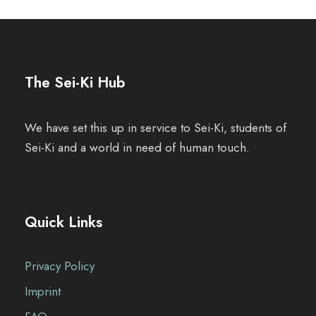
e
n
t
The Sei-Ki Hub
o
N
We have set this up in service to Sei-Ki, students of
Sei-Ki and a world in need of human touch.
a
v
i
Quick Links
g
Privacy Policy
a
Imprint
z