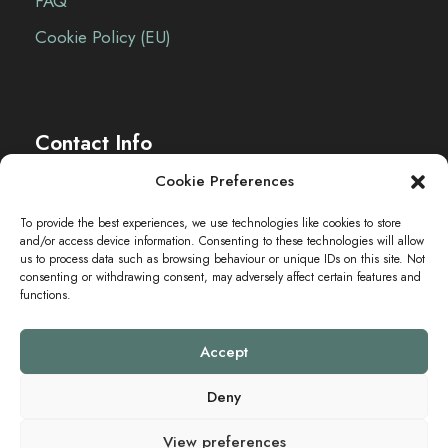
FAQ
i
Cookie Policy (EU)
o
n
Contact Info
e
Cookie Preferences
The Sei-Ki Hub is operating internationally.
To provide the best experiences, we use technologies like cookies to store
and/or access device information. Consenting to these technologies will allow
Get in touch
us to process data such as browsing behaviour or unique IDs on this site. Not
consenting or withdrawing consent, may adversely affect certain features and
functions.
Accept
Deny
View preferences