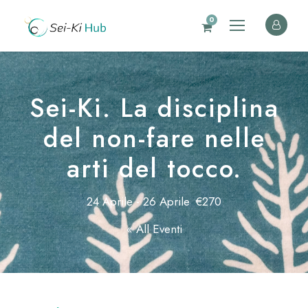
0
Sei-Ki. La disciplina
del non-fare nelle
arti del tocco.
24 Aprile
-
26 Aprile
€270
« All Eventi