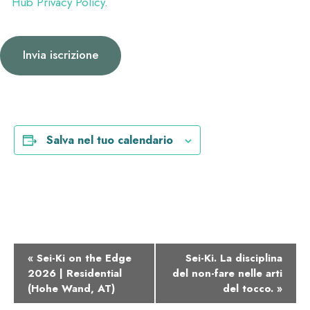
Hub Privacy Policy
.
Salva nel tuo calendario
E
«
Sei-Ki on the Edge
Sei-Ki. La disciplina
2026 | Residential
del non-fare nelle arti
v
(Hohe Wand, AT)
del tocco.
»