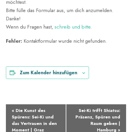
möchtest.
Bitte fülle das Formular aus, um dich anzumelden.
Danke!
Wenn du Fragen hast,
schreib und bitte
.
Fehler:
Kontaktformular wurde nicht gefunden.
Zum Kalender hinzufügen
V
«
Die Kunst des
Sei-Ki trifft Shiatsu:
Spürens: Sei-Ki und
Präsenz, Spüren und
e
das Vertrauen in den
Raum geben |
Moment | Graz
Hamburg
»