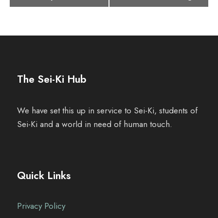
r
a
n
s
The Sei-Ki Hub
t
a
We have set this up in service to Sei-Ki, students of
Sei-Ki and a world in need of human touch.
l
t
u
Quick Links
n
Privacy Policy
g