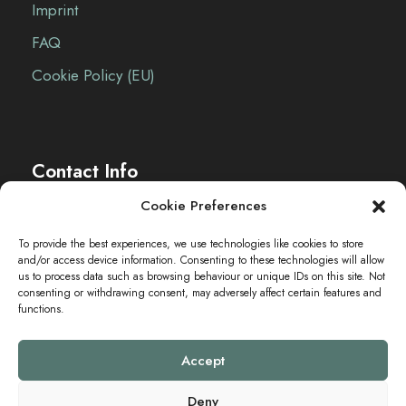
Imprint
-
FAQ
N
Cookie Policy (EU)
a
v
Contact Info
i
Cookie Preferences
g
The Sei-Ki Hub is operating internationally.
To provide the best experiences, we use technologies like cookies to store
a
and/or access device information. Consenting to these technologies will allow
Get in touch
us to process data such as browsing behaviour or unique IDs on this site. Not
t
consenting or withdrawing consent, may adversely affect certain features and
functions.
i
Accept
o
Deny