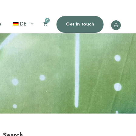
0
s
DE
Get in touch
Search