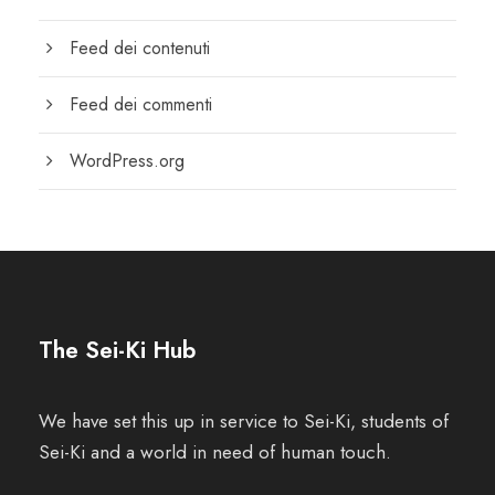
Feed dei contenuti
Feed dei commenti
WordPress.org
The Sei-Ki Hub
We have set this up in service to Sei-Ki, students of
Sei-Ki and a world in need of human touch.