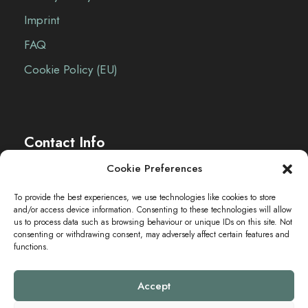
Imprint
FAQ
Cookie Policy (EU)
Contact Info
Cookie Preferences
The Sei-Ki Hub is operating internationally.
To provide the best experiences, we use technologies like cookies to store
and/or access device information. Consenting to these technologies will allow
Get in touch
us to process data such as browsing behaviour or unique IDs on this site. Not
consenting or withdrawing consent, may adversely affect certain features and
functions.
Accept