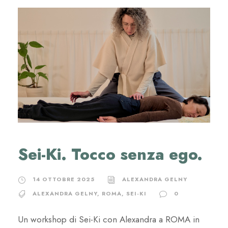
Sei-Ki. Tocco senza ego.
14 OTTOBRE 2025
ALEXANDRA GELNY
ALEXANDRA GELNY
,
ROMA
,
SEI-KI
0
Un workshop di Sei-Ki con Alexandra a ROMA in